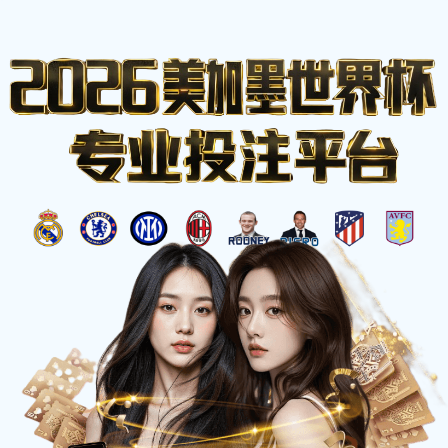
我们的邮箱地址:
suppressed@126.com
致电我们:
13064937551